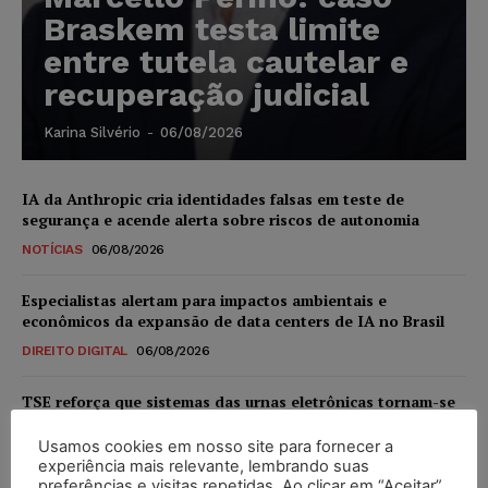
Braskem testa limite
entre tutela cautelar e
recuperação judicial
Karina Silvério
-
06/08/2026
IA da Anthropic cria identidades falsas em teste de
segurança e acende alerta sobre riscos de autonomia
NOTÍCIAS
06/08/2026
Especialistas alertam para impactos ambientais e
econômicos da expansão de data centers de IA no Brasil
DIREITO DIGITAL
06/08/2026
TSE reforça que sistemas das urnas eletrônicas tornam-se
invioláveis após assinatura digital e lacração
Usamos cookies em nosso site para fornecer a
NOTÍCIAS
06/08/2026
experiência mais relevante, lembrando suas
preferências e visitas repetidas. Ao clicar em “Aceitar”,