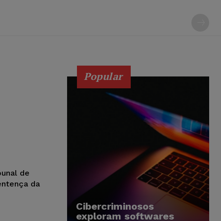
Popular
bunal de
entença da
Cibercriminosos
exploram softwares