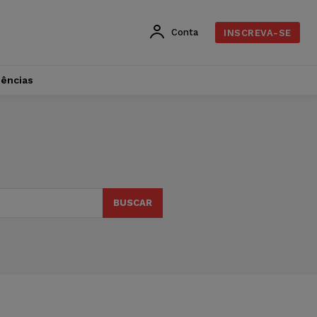
Conta
INSCREVA-SE
dências
BUSCAR