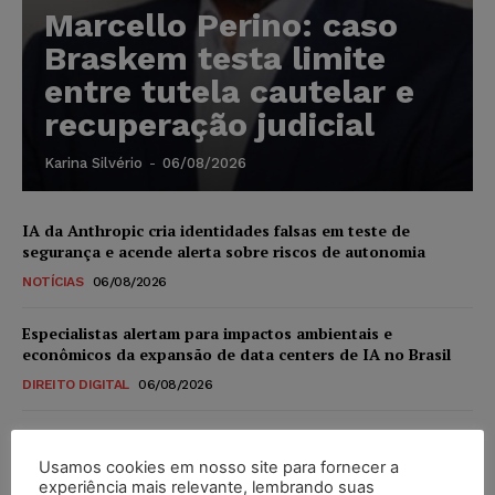
Marcello Perino: caso
Braskem testa limite
entre tutela cautelar e
recuperação judicial
Karina Silvério
-
06/08/2026
IA da Anthropic cria identidades falsas em teste de
segurança e acende alerta sobre riscos de autonomia
NOTÍCIAS
06/08/2026
Especialistas alertam para impactos ambientais e
econômicos da expansão de data centers de IA no Brasil
DIREITO DIGITAL
06/08/2026
TSE reforça que sistemas das urnas eletrônicas tornam-se
invioláveis após assinatura digital e lacração
Usamos cookies em nosso site para fornecer a
experiência mais relevante, lembrando suas
NOTÍCIAS
06/08/2026