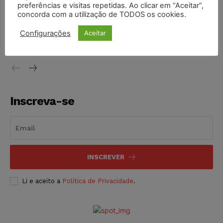
preferências e visitas repetidas. Ao clicar em “Aceitar”,
concorda com a utilização de TODOS os cookies.
STF inicia julgamento sobre constitucionalidade da
proibição dos jogos de azar no Brasil
Configurações
Aceitar
NOTÍCIAS
06/08/2026
Inscreva-se
INSCREVER
Li e aceito a
Política de Privacidade
.