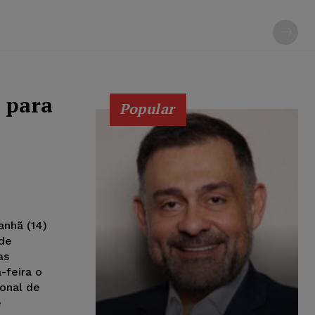
 para
Popular
nhã (14)
 de
as
-feira o
onal de
e