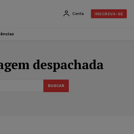
Conta
INSCREVA-SE
dências
gagem despachada
BUSCAR