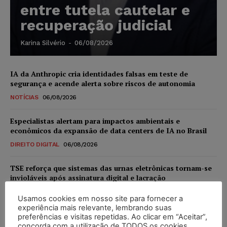
entre tutela cautelar e
recuperação judicial
Karina Silvério
-
06/08/2026
IA da Anthropic cria identidades falsas em teste de
segurança e acende alerta sobre riscos de autonomia
NOTÍCIAS
06/08/2026
Especialistas alertam para impactos ambientais e
econômicos da expansão de data centers de IA no Brasil
DIREITO DIGITAL
06/08/2026
TSE reforça que sistemas das urnas eletrônicas tornam-se
invioláveis após assinatura digital e lacração
NOTÍCIAS
06/08/2026
Usamos cookies em nosso site para fornecer a
experiência mais relevante, lembrando suas
STF inicia julgamento sobre constitucionalidade da
preferências e visitas repetidas. Ao clicar em “Aceitar”,
proibição dos jogos de azar no Brasil
concorda com a utilização de TODOS os cookies.