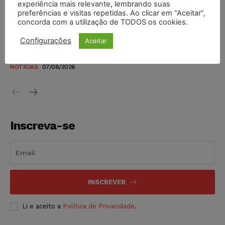
experiência mais relevante, lembrando suas
níveis
preferências e visitas repetidas. Ao clicar em “Aceitar”,
DIREITO TRIBUTÁRIO
07/08/2026
concorda com a utilização de TODOS os cookies.
Configurações
Aceitar
Justiça do Trabalho mantém justa causa de empregado que
vendia canetas emagrecedoras no local de trabalho
NOTÍCIAS
07/08/2026
Inscreva-se
INSCREVER
Li e aceito a
Política de Privacidade
.