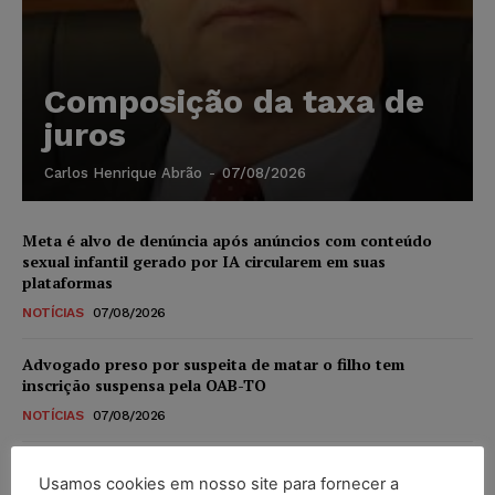
Composição da taxa de
juros
Carlos Henrique Abrão
-
07/08/2026
Meta é alvo de denúncia após anúncios com conteúdo
sexual infantil gerado por IA circularem em suas
plataformas
NOTÍCIAS
07/08/2026
Advogado preso por suspeita de matar o filho tem
inscrição suspensa pela OAB-TO
NOTÍCIAS
07/08/2026
STF amplia isenção de IBS e CBS na compra de veículos
Usamos cookies em nosso site para fornecer a
novos para pessoas com deficiência e autistas de todos os