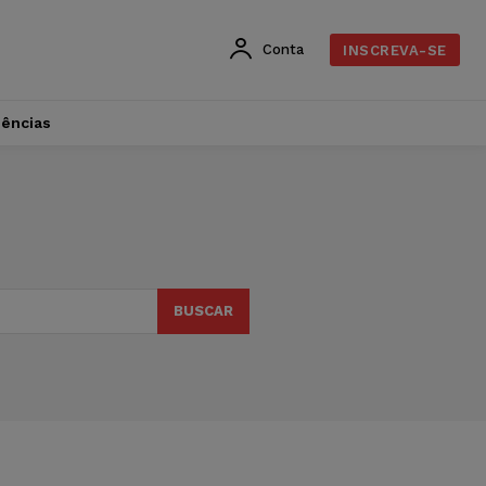
Conta
INSCREVA-SE
dências
BUSCAR