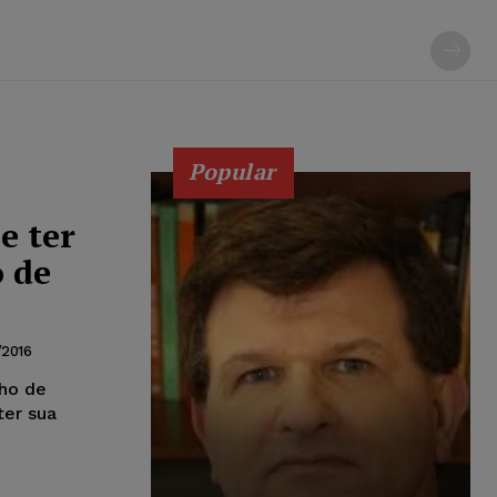
Popular
e ter
o de
/2016
nho de
ter sua