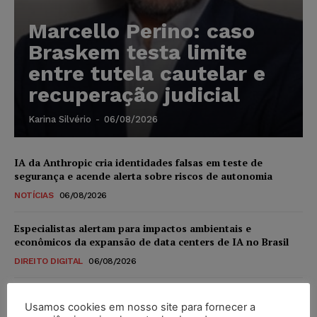
Marcello Perino: caso
Braskem testa limite
entre tutela cautelar e
recuperação judicial
Karina Silvério
-
06/08/2026
IA da Anthropic cria identidades falsas em teste de
segurança e acende alerta sobre riscos de autonomia
NOTÍCIAS
06/08/2026
Especialistas alertam para impactos ambientais e
econômicos da expansão de data centers de IA no Brasil
DIREITO DIGITAL
06/08/2026
TSE reforça que sistemas das urnas eletrônicas tornam-se
Usamos cookies em nosso site para fornecer a
invioláveis após assinatura digital e lacração