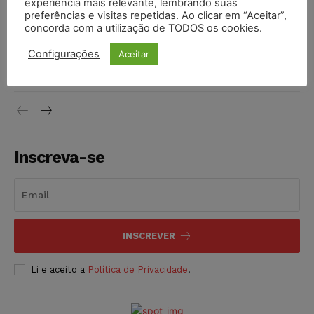
experiência mais relevante, lembrando suas
NOTÍCIAS
06/08/2026
preferências e visitas repetidas. Ao clicar em “Aceitar”,
concorda com a utilização de TODOS os cookies.
STF inicia julgamento sobre constitucionalidade da
Configurações
Aceitar
proibição dos jogos de azar no Brasil
NOTÍCIAS
06/08/2026
Inscreva-se
INSCREVER
Li e aceito a
Política de Privacidade
.