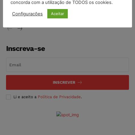
concorda com a utilização de TODOS os cookies.
proibição dos jogos de azar no Brasil
Configurações
Aceitar
NOTÍCIAS
06/08/2026
Inscreva-se
INSCREVER
Li e aceito a
Política de Privacidade
.