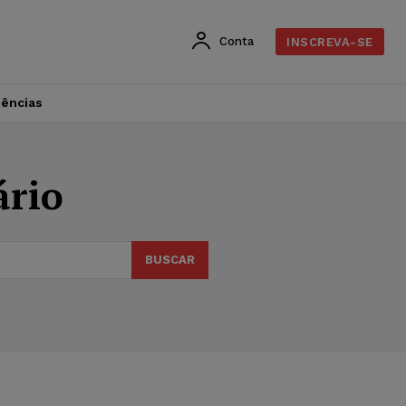
Conta
INSCREVA-SE
dências
ário
BUSCAR