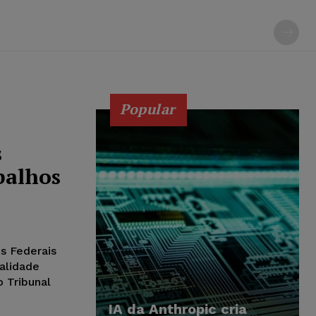
Popular
s
balhos
s Federais
nalidade
 Tribunal
IA da Anthropic cria