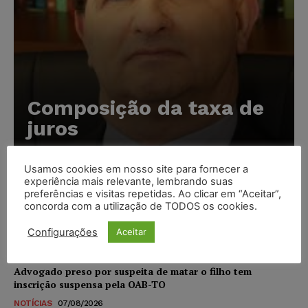
Composição da taxa de
juros
Carlos Henrique Abrão
-
07/08/2026
Usamos cookies em nosso site para fornecer a
experiência mais relevante, lembrando suas
Meta é alvo de denúncia após anúncios com conteúdo
preferências e visitas repetidas. Ao clicar em “Aceitar”,
concorda com a utilização de TODOS os cookies.
sexual infantil gerado por IA circularem em suas
plataformas
Configurações
Aceitar
NOTÍCIAS
07/08/2026
Advogado preso por suspeita de matar o filho tem
inscrição suspensa pela OAB-TO
NOTÍCIAS
07/08/2026