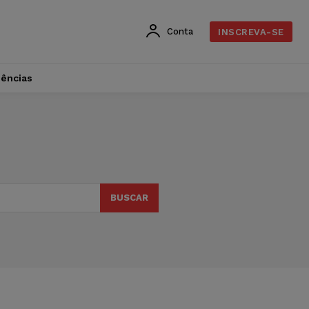
Conta
INSCREVA-SE
dências
BUSCAR