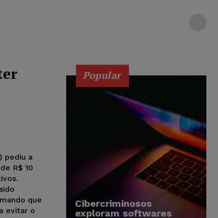
ter
Popular
) pediu a
de R$ 10
ivos.
sido
irmando que
Cibercriminosos
a evitar o
exploram softwares