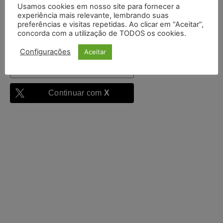
Usamos cookies em nosso site para fornecer a
autenticado
experiência mais relevante, lembrando suas
preferências e visitas repetidas. Ao clicar em “Aceitar”,
Entrar
concorda com a utilização de TODOS os cookies.
Configurações
Aceitar
Continuar com
Google
Continuar com
X