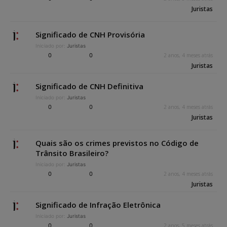
Juristas
Significado de CNH Provisória
Iniciado por:
Juristas
0
0
2 anos, 4 meses atrás
Juristas
Significado de CNH Definitiva
Iniciado por:
Juristas
0
0
2 anos, 4 meses atrás
Juristas
Quais são os crimes previstos no Código de
Trânsito Brasileiro?
Iniciado por:
Juristas
0
0
2 anos, 4 meses atrás
Juristas
Significado de Infração Eletrônica
Iniciado por:
Juristas
0
0
2 anos, 5 meses atrás