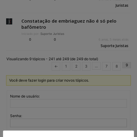
Juristas
Constatação de embriaguez não é só pelo
bafômetro
Iniciado por:
Suporte Juristas
0
0
6 anos, 5 meses atrás
Suporte Juristas
Visualizando 9 tópicos - 241 até 249 (de 249 do total)
9
…
←
1
2
3
7
8
Você deve fazer login para criar novos tópicos.
Nome de usuário:
Senha:
Mantenha-me