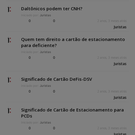
Daltônicos podem ter CNH?
Iniciado por:
Juristas
0
0
2 anos, 3 meses atrás
Juristas
Quem tem direito a cartão de estacionamento
para deficiente?
Iniciado por:
Juristas
0
0
2 anos, 3 meses atrás
Juristas
Significado de Cartão DeFis-DSV
Iniciado por:
Juristas
0
0
2 anos, 3 meses atrás
Juristas
Significado de Cartão de Estacionamento para
PCDs
Iniciado por:
Juristas
0
0
2 anos, 3 meses atrás
Juristas