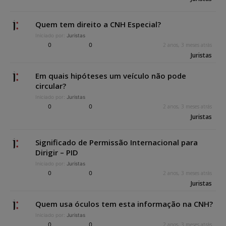
Quem tem direito a CNH Especial?
Iniciado por:
Juristas
0
0
2 anos, 3 meses atrás
Juristas
Em quais hipóteses um veículo não pode
circular?
Iniciado por:
Juristas
0
0
2 anos, 3 meses atrás
Juristas
Significado de Permissão Internacional para
Dirigir – PID
Iniciado por:
Juristas
0
0
2 anos, 3 meses atrás
Juristas
Quem usa óculos tem esta informação na CNH?
Iniciado por:
Juristas
0
0
2 anos, 3 meses atrás