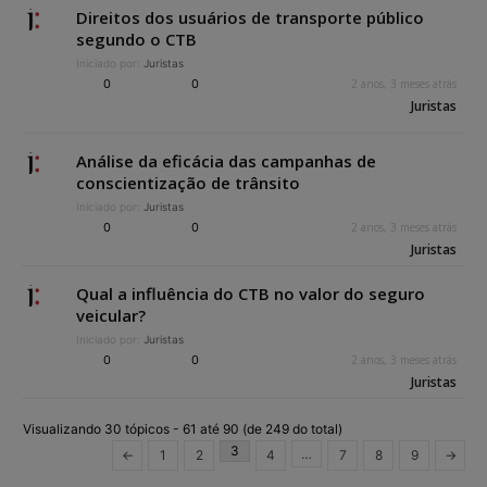
Direitos dos usuários de transporte público
segundo o CTB
Iniciado por:
Juristas
0
0
2 anos, 3 meses atrás
Juristas
Análise da eficácia das campanhas de
conscientização de trânsito
Iniciado por:
Juristas
0
0
2 anos, 3 meses atrás
Juristas
Qual a influência do CTB no valor do seguro
veicular?
Iniciado por:
Juristas
0
0
2 anos, 3 meses atrás
Juristas
Visualizando 30 tópicos - 61 até 90 (de 249 do total)
3
…
←
1
2
4
7
8
9
→