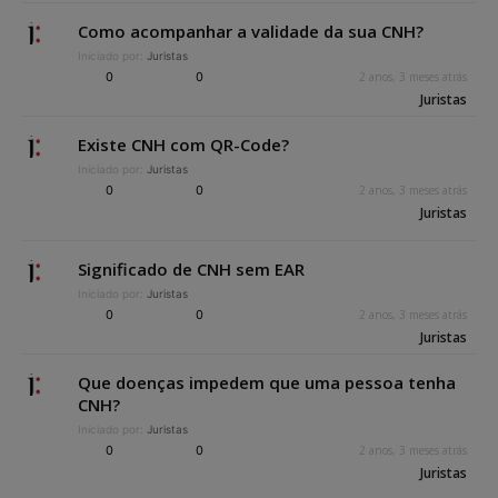
Como acompanhar a validade da sua CNH?
Iniciado por:
Juristas
0
0
2 anos, 3 meses atrás
Juristas
Existe CNH com QR-Code?
Iniciado por:
Juristas
0
0
2 anos, 3 meses atrás
Juristas
Significado de CNH sem EAR
Iniciado por:
Juristas
0
0
2 anos, 3 meses atrás
Juristas
Que doenças impedem que uma pessoa tenha
CNH?
Iniciado por:
Juristas
0
0
2 anos, 3 meses atrás
Juristas