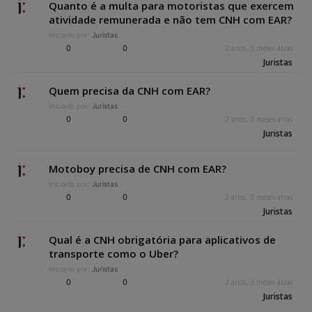
Quanto é a multa para motoristas que exercem
atividade remunerada e não tem CNH com EAR?
Iniciado por:
Juristas
0
0
2 anos, 3 meses atrás
Juristas
Quem precisa da CNH com EAR?
Iniciado por:
Juristas
0
0
2 anos, 3 meses atrás
Juristas
Motoboy precisa de CNH com EAR?
Iniciado por:
Juristas
0
0
2 anos, 3 meses atrás
Juristas
Qual é a CNH obrigatória para aplicativos de
transporte como o Uber?
Iniciado por:
Juristas
0
0
2 anos, 3 meses atrás
Juristas