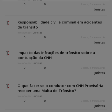
0
0
2 anos, 3 meses atrás
Juristas
Responsabilidade civil e criminal em acidentes
de trânsito
Iniciado por:
Juristas
0
0
2 anos, 3 meses atrás
Juristas
Impacto das infrações de trânsito sobre a
pontuação da CNH
Iniciado por:
Juristas
0
0
2 anos, 3 meses atrás
Juristas
O que fazer se o condutor com CNH Provisória
receber uma Multa de Trânsito?
Iniciado por:
Juristas
0
0
2 anos, 3 meses atrás
Juristas