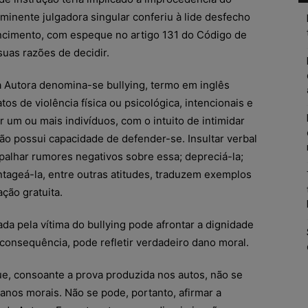
minente julgadora singular conferiu à lide desfecho
ncimento, com espeque no artigo 131 do Código de
suas razões de decidir.
la Autora denomina-se bullying, termo em inglês
tos de violência física ou psicológica, intencionais e
or um ou mais indivíduos, com o intuito de intimidar
ão possui capacidade de defender-se. Insultar verbal
spalhar rumores negativos sobre essa; depreciá-la;
ntageá-la, entre outras atitudes, traduzem exemplos
ção gratuita.
da pela vítima do bullying pode afrontar a dignidade
onsequência, pode refletir verdadeiro dano moral.
e, consoante a prova produzida nos autos, não se
anos morais. Não se pode, portanto, afirmar a