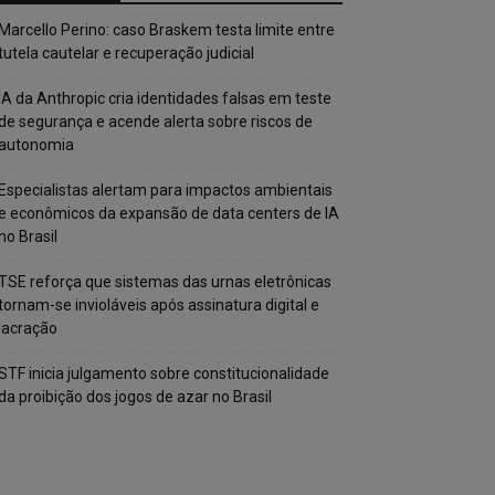
Marcello Perino: caso Braskem testa limite entre
tutela cautelar e recuperação judicial
IA da Anthropic cria identidades falsas em teste
de segurança e acende alerta sobre riscos de
autonomia
Especialistas alertam para impactos ambientais
e econômicos da expansão de data centers de IA
no Brasil
TSE reforça que sistemas das urnas eletrônicas
tornam-se invioláveis após assinatura digital e
lacração
STF inicia julgamento sobre constitucionalidade
da proibição dos jogos de azar no Brasil