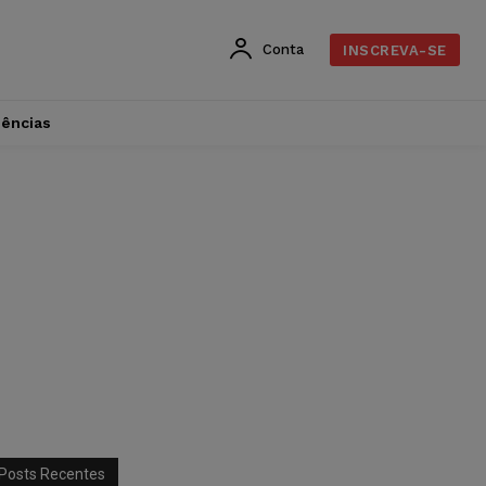
Conta
INSCREVA-SE
dências
Posts Recentes