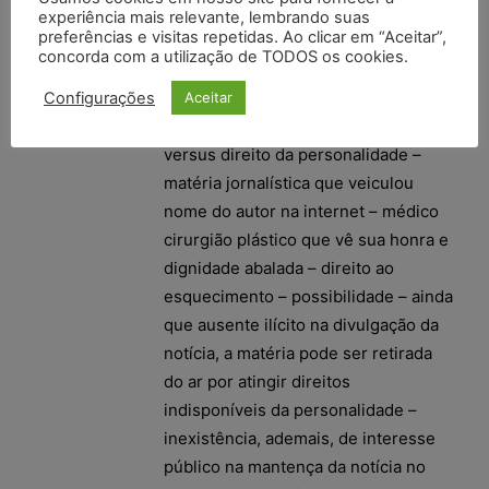
experiência mais relevante, lembrando suas
Américo Brasiliense – 1ª Vara; Data
preferências e visitas repetidas. Ao clicar em “Aceitar”,
do Julgamento: 27/06/2017; Data de
concorda com a utilização de TODOS os cookies.
Registro: 27/06/2017)
Configurações
Aceitar
Apelação – direito à informação
versus direito da personalidade –
matéria jornalística que veiculou
nome do autor na internet – médico
cirurgião plástico que vê sua honra e
dignidade abalada – direito ao
esquecimento – possibilidade – ainda
que ausente ilícito na divulgação da
notícia, a matéria pode ser retirada
do ar por atingir direitos
indisponíveis da personalidade –
inexistência, ademais, de interesse
público na mantença da notícia no