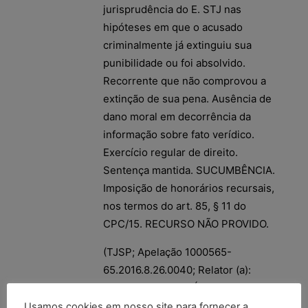
jurisprudência do E. STJ nas
hipóteses em que o acusado
criminalmente já extinguiu sua
punibilidade ou foi absolvido.
Recorrente que não comprovou a
extinção de sua pena. Ausência de
dano moral em decorrência da
informação sobre fato verídico.
Exercício regular de direito.
Sentença mantida. SUCUMBÊNCIA.
Imposição de honorários recursais,
nos termos do art. 85, § 11 do
CPC/15. RECURSO NÃO PROVIDO.
(TJSP; Apelação 1000565-
65.2016.8.26.0040; Relator (a):
Rosangela Telles; Órgão Julgador: 2ª
Câmara de Direito Privado; Foro de
Usamos cookies em nosso site para fornecer a