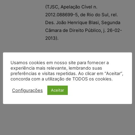
(TJSC, Apelação Cível n.
2012.088699-5, de Rio do Sul, rel.
Des. João Henrique Blasi, Segunda
Câmara de Direito Público, j. 26-02-
2013).
Usamos cookies em nosso site para fornecer a
experiência mais relevante, lembrando suas
preferências e visitas repetidas. Ao clicar em “Aceitar”,
concorda com a utilização de TODOS os cookies.
Configurações
Aceitar