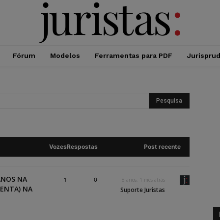
Fórum
Modelos
Ferramentas para PDF
Jurispru
Vozes
Respostas
Post recente
ANOS NA
1
0
8 anos, 1 mês atrás
TENTA) NA
Suporte Juristas