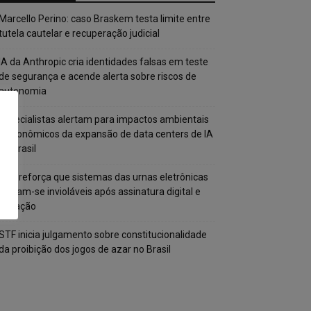
Marcello Perino: caso Braskem testa limite entre
tutela cautelar e recuperação judicial
IA da Anthropic cria identidades falsas em teste
de segurança e acende alerta sobre riscos de
autonomia
Especialistas alertam para impactos ambientais
e econômicos da expansão de data centers de IA
no Brasil
TSE reforça que sistemas das urnas eletrônicas
tornam-se invioláveis após assinatura digital e
lacração
STF inicia julgamento sobre constitucionalidade
da proibição dos jogos de azar no Brasil