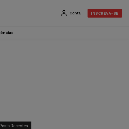
Conta
INSCREVA-SE
dências
Posts Recentes