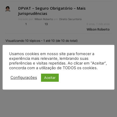
DPVAT – Seguro Obrigatório – Mais
Jurisprudências
Iniciado por:
Wilson Roberto
em:
Direito Securitário
1
13
8 anos, 1 mês atrás
Wilson Roberto
Visualizando 10 tópicos - 1 até 10 (de 10 do total)
Usamos cookies em nosso site para fornecer a
experiência mais relevante, lembrando suas
preferências e visitas repetidas. Ao clicar em “Aceitar”,
concorda com a utilização de TODOS os cookies.
Configurações
Aceitar