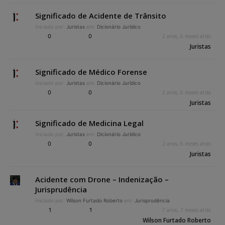
Significado de Acidente de Trânsito
Iniciado por:
Juristas
em:
Dicionário Jurídico
0
0
2 anos, 6 meses atrás
Juristas
Significado de Médico Forense
Iniciado por:
Juristas
em:
Dicionário Jurídico
0
0
2 anos, 6 meses atrás
Juristas
Significado de Medicina Legal
Iniciado por:
Juristas
em:
Dicionário Jurídico
0
0
2 anos, 6 meses atrás
Juristas
Acidente com Drone – Indenização –
Jurisprudência
Iniciado por:
Wilson Furtado Roberto
em:
Jurisprudência
1
1
7 anos, 7 meses atrás
Wilson Furtado Roberto