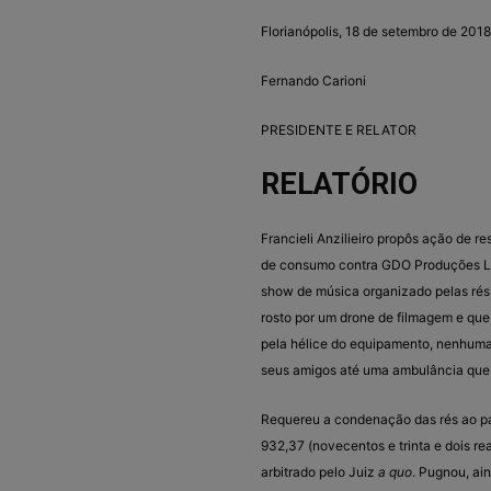
Florianópolis, 18 de setembro de 2018
Fernando Carioni
PRESIDENTE E RELATOR
RELATÓRIO
Francieli Anzilieiro propôs ação de r
de consumo contra GDO Produções Ltda
show de música organizado pelas rés 
rosto por um drone de filmagem e qu
pela hélice do equipamento, nenhuma
seus amigos até uma ambulância que 
Requereu a condenação das rés ao pa
932,37 (novecentos e trinta e dois rea
arbitrado pelo Juiz
a quo
. Pugnou, ai