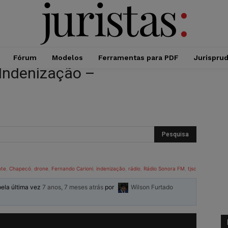
Fórum
Modelos
Ferramentas para PDF
Jurispru
Indenização –
nte
,
Chapecó
,
drone
,
Fernando Carioni
,
indenização
,
rádio
,
Rádio Sonora FM
,
tjsc
pela última vez
7 anos, 7 meses atrás
por
Wilson Furtado