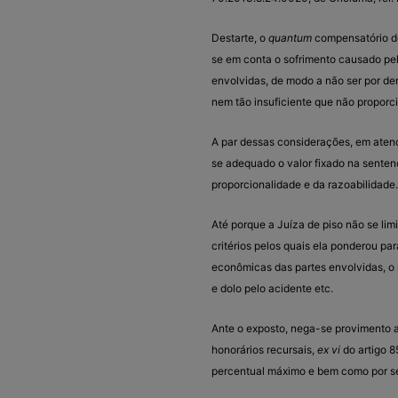
Destarte, o
quantum
compensatório de
se em conta o sofrimento causado pe
envolvidas, de modo a não ser por de
nem tão insuficiente que não propor
A par dessas considerações, em aten
se adequado o valor fixado na senten
proporcionalidade e da razoabilidade.
Até porque a Juíza de piso não se li
critérios pelos quais ela ponderou pa
econômicas das partes envolvidas, o 
e dolo pelo acidente etc.
Ante o exposto, nega-se provimento 
honorários recursais,
ex vi
do artigo 8
percentual máximo e bem como por ser