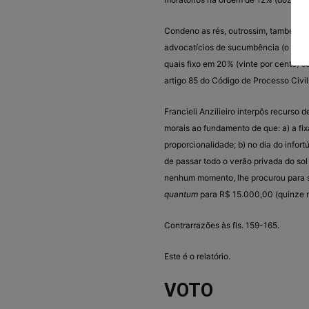
Condeno as rés, outrossim, também s
advocatícios de sucumbência (o prese
quais fixo em 20% (vinte por cento) s
artigo 85 do Código de Processo Civil 
Francieli Anzilieiro interpôs recurso
morais ao fundamento de que: a) a fix
proporcionalidade; b) no dia do infort
de passar todo o verão privada do sol
nenhum momento, lhe procurou para sa
quantum
para R$ 15.000,00 (quinze mil
Contrarrazões às fls. 159-165.
Este é o relatório.
VOTO