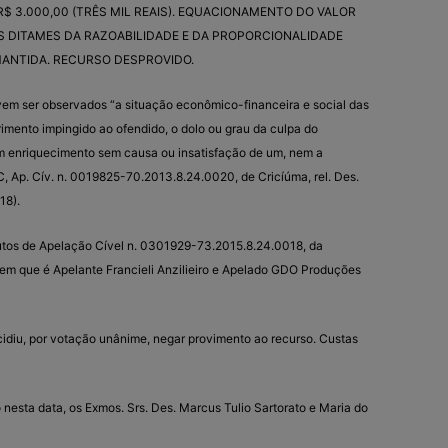
 3.000,00 (TRÊS MIL REAIS). EQUACIONAMENTO DO VALOR
 DITAMES DA RAZOABILIDADE E DA PROPORCIONALIDADE
ANTIDA. RECURSO DESPROVIDO.
m ser observados “a situação econômico-financeira e social das
frimento impingido ao ofendido, o dolo ou grau da culpa do
um enriquecimento sem causa ou insatisfação de um, nem a
C, Ap. Cív. n. 0019825-70.2013.8.24.0020, de Cricíúma, rel. Des.
18).
 autos de Apelação Cível n. 0301929-73.2015.8.24.0018, da
em que é Apelante Francieli Anzilieiro e Apelado GDO Produções
ecidiu, por votação unânime, negar provimento ao recurso. Custas
 nesta data, os Exmos. Srs. Des. Marcus Tulio Sartorato e Maria do