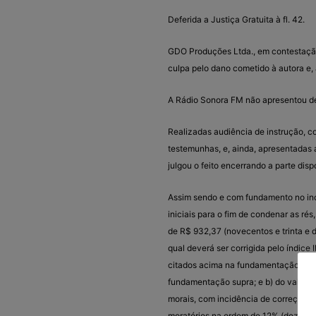
Deferida a Justiça Gratuita à fl. 42.
GDO Produções Ltda., em contestação,
culpa pelo dano cometido à autora e, 
A Rádio Sonora FM não apresentou def
Realizadas audiência de instrução, c
testemunhas, e, ainda, apresentadas 
julgou o feito encerrando a parte dis
Assim sendo e com fundamento no inci
iniciais para o fim de condenar as ré
de R$ 932,37 (novecentos e trinta e doi
qual deverá ser corrigida pelo índic
citados acima na fundamentação, e acr
fundamentação supra; e b) do valor de
morais, com incidência de correção mo
moratórios na ordem de 12% (doze por