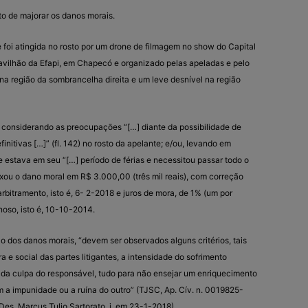
o de majorar os danos morais.
 foi atingida no rosto por um drone de filmagem no show do Capital
avilhão da Efapi, em Chapecó e organizado pelas apeladas e pelo
na região da sombrancelha direita e um leve desnível na região
, considerando as preocupações “[…] diante da possibilidade de
nitivas […]” (fl. 142) no rosto da apelante; e/ou, levando em
 estava em seu “[…] período de férias e necessitou passar todo o
 fixou o dano moral em R$ 3.000,00 (três mil reais), com correção
arbitramento, isto é, 6- 2-2018 e juros de mora, de 1% (um por
noso, isto é, 10-10-2014.
o dos danos morais, “devem ser observados alguns critérios, tais
e social das partes litigantes, a intensidade do sofrimento
u da culpa do responsável, tudo para não ensejar um enriquecimento
 a impunidade ou a ruína do outro” (TJSC, Ap. Cív. n. 0019825-
Des. Marcus Tulio Sartorato, j. em 23-1-2018).