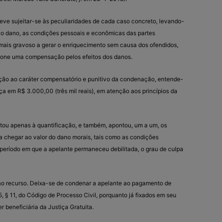
ve sujeitar-se às peculiaridades de cada caso concreto, levando-
lo dano, as condições pessoais e econômicas das partes
mais gravoso a gerar o enriquecimento sem causa dos ofendidos,
cione uma compensação pelos efeitos dos danos.
ção ao caráter compensatório e punitivo da condenação, entende-
ça em R$ 3.000,00 (três mil reais), em atenção aos princípios da
mitou apenas à quantificação, e também, apontou, um a um, os
ra chegar ao valor do dano morais, tais como as condições
período em que a apelante permaneceu debilitada, o grau de culpa
ao recurso. Deixa-se de condenar a apelante ao pagamento de
5, § 11, do Código de Processo Civil, porquanto já fixados em seu
 beneficiária da Justiça Gratuita.