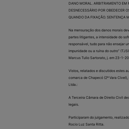
DANO MORAL. ARBITRAMENTO EM R$
DESNECESSÁRIO POR OBEDECER OS
QUANDO DA FIXAÇÃO. SENTENÇA M
Na mensuração dos danos morais deve
partes litigantes, a intensidade do so
responsável, tudo para não ensejar 
impunidade ou a ruína do outro” (TJS
Marcus Tulio Sartorato, j. em 23-1-20
Vistos, relatados e discutidos estes
comarca de Chapecó (2ª Vara Cível), 
Ltda.:
A Terceira Câmara de Direito Civil d
legais.
Participaram do julgamento, realizado
Rocio Luz Santa Ritta.