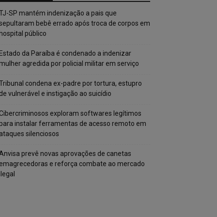
TJ-SP mantém indenização a pais que
sepultaram bebê errado após troca de corpos em
hospital público
Estado da Paraíba é condenado a indenizar
mulher agredida por policial militar em serviço
Tribunal condena ex-padre por tortura, estupro
de vulnerável e instigação ao suicídio
Cibercriminosos exploram softwares legítimos
para instalar ferramentas de acesso remoto em
ataques silenciosos
Anvisa prevê novas aprovações de canetas
emagrecedoras e reforça combate ao mercado
ilegal