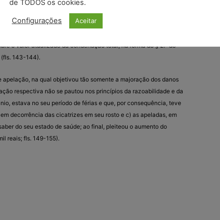
de TODOS os cookies.
Configurações
Aceitar
olidariamente, no pagamento das custas processuais e honorários
nte feito foi ajuizado ainda na vigência do CPC revogado), os
obre o valor atualizado da condenação total, na forma do § 2.º do
(fls. 143-144).
 de apelação, na qual objetivou tão somente a majoração dos danos
ação respectiva não se pautou nos princípios da razoabilidade e da
únio, estava no seu período de férias e que, por consequência, teve
 em decorrência das cicatrizes em seu rosto e c) as apeladas, em
ber do seu estado de saúde; ao final, pleiteou o aumento do
 reais; fls. 149-155).