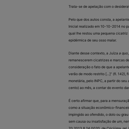
Trata-se de apelação com o desiderat
Pelo que dos autos consta, a apelante
Inicial realizado em 10-10-2014 no p
qual lhe restou uma pequena cicatriz 
epidérmica de seu osso malar.
Diante desse contexto, a Juíza
a quo
remanescerem cicatrizes e marcas defi
consideração o fato de que a apelante
verão de modo restrito […]” (fl. 142),
monetária, pelo INPC, a partir do seu 
cento) ao mês, a contar do evento da
É certo afirmar que, para a mensuraçã
como a situação econômico-financeira 
impingido ao ofendido, o dolo ou gra
sem causa ou insatisfação de um, nem
70.2013.8.24.0020, de Cricíúma, rel. 