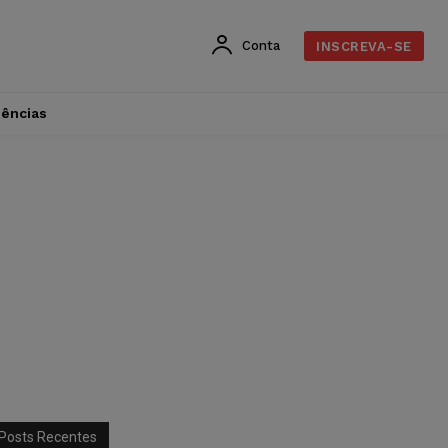
Conta
INSCREVA-SE
dências
Posts Recentes