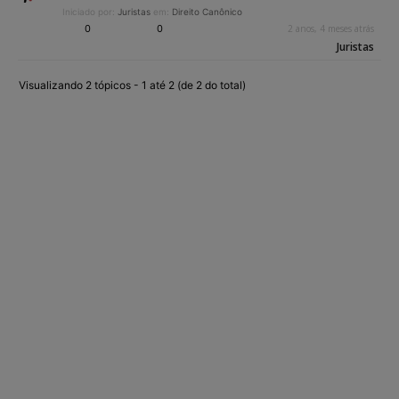
Iniciado por:
Juristas
em:
Direito Canônico
0
0
2 anos, 4 meses atrás
Juristas
Visualizando 2 tópicos - 1 até 2 (de 2 do total)