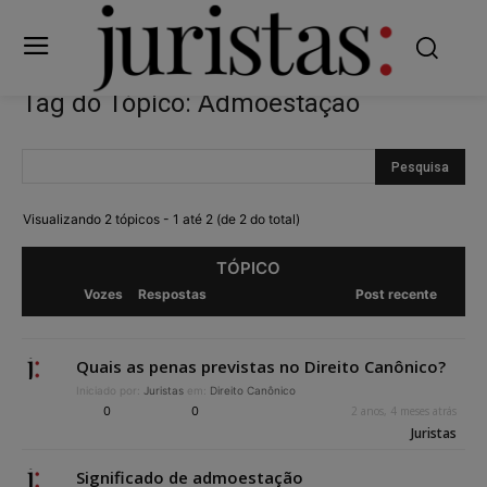
Tag do Tópico: Admoestação
Visualizando 2 tópicos - 1 até 2 (de 2 do total)
TÓPICO
Vozes
Respostas
Post recente
Quais as penas previstas no Direito Canônico?
Iniciado por:
Juristas
em:
Direito Canônico
0
0
2 anos, 4 meses atrás
Juristas
Significado de admoestação