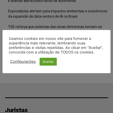
e acende alerta sobre riscos de autonomia
Especialistas alertam para impactos ambientais e econômicos
da expansão de data centers de IA no Brasil
TSE reforça que sistemas das urnas eletrônicas tornam-se
invioláveis após assinatura digital e lacração
Usamos cookies em nosso site para fornecer a
STF inicia julgamento sobre constitucionalidade da proibição
experiência mais relevante, lembrando suas
preferências e visitas repetidas. Ao clicar em “Aceitar”,
dos jogos de azar no Brasil
concorda com a utilização de TODOS os cookies.
Projeto proíbe venda de vapes para nascidos a partir de 2009
Configurações
Aceitar
Juristas