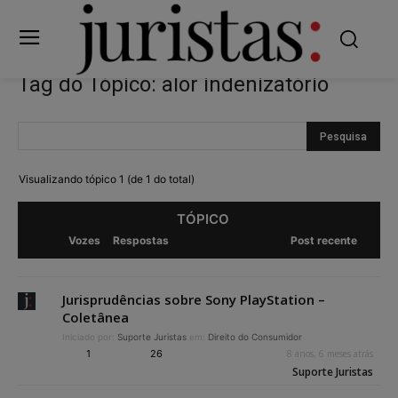
Tag do Tópico: alor indenizatório
Visualizando tópico 1 (de 1 do total)
TÓPICO
Vozes
Respostas
Post recente
Jurisprudências sobre Sony PlayStation –
Coletânea
Iniciado por:
Suporte Juristas
em:
Direito do Consumidor
1
26
8 anos, 6 meses atrás
Suporte Juristas