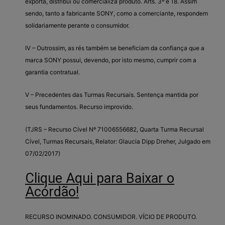
exporta, distribui ou comercializa produto. Arts. 3º e 18. Assim
sendo, tanto a fabricante SONY, como a comerciante, respondem
solidariamente perante o consumidor.
IV – Outrossim, as rés também se beneficiam da confiança que a
marca SONY possui, devendo, por isto mesmo, cumprir com a
garantia contratual.
V – Precedentes das Turmas Recursais. Sentença mantida por
seus fundamentos. Recurso improvido.
(TJRS – Recurso Cível Nº 71006556682, Quarta Turma Recursal
Cível, Turmas Recursais, Relator: Glaucia Dipp Dreher, Julgado em
07/02/2017)
Clique Aqui para Baixar o
Acórdão!
RECURSO INOMINADO. CONSUMIDOR. VÍCIO DE PRODUTO.