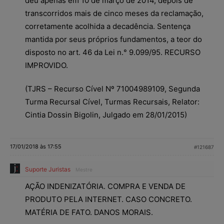
deu apenas em 10 de março de 2014, depois de
transcorridos mais de cinco meses da reclamação,
corretamente acolhida a decadência. Sentença
mantida por seus próprios fundamentos, a teor do
disposto no art. 46 da Lei n.° 9.099/95. RECURSO
IMPROVIDO.
(TJRS – Recurso Cível Nº 71004989109, Segunda
Turma Recursal Cível, Turmas Recursais, Relator:
Cintia Dossin Bigolin, Julgado em 28/01/2015)
17/01/2018 às 17:55
#121687
Suporte Juristas
Mestre
AÇÃO INDENIZATÓRIA. COMPRA E VENDA DE
PRODUTO PELA INTERNET. CASO CONCRETO.
MATÉRIA DE FATO. DANOS MORAIS.