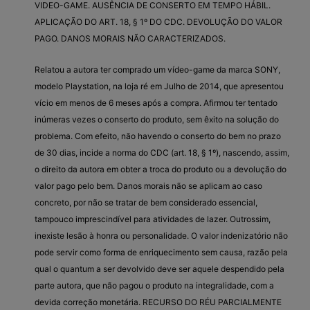
VIDEO-GAME. AUSÊNCIA DE CONSERTO EM TEMPO HÁBIL.
APLICAÇÃO DO ART. 18, § 1º DO CDC. DEVOLUÇÃO DO VALOR
PAGO. DANOS MORAIS NÃO CARACTERIZADOS.
Relatou a autora ter comprado um vídeo-game da marca SONY,
modelo Playstation, na loja ré em Julho de 2014, que apresentou
vício em menos de 6 meses após a compra. Afirmou ter tentado
inúmeras vezes o conserto do produto, sem êxito na solução do
problema. Com efeito, não havendo o conserto do bem no prazo
de 30 dias, incide a norma do CDC (art. 18, § 1º), nascendo, assim,
o direito da autora em obter a troca do produto ou a devolução do
valor pago pelo bem. Danos morais não se aplicam ao caso
concreto, por não se tratar de bem considerado essencial,
tampouco imprescindível para atividades de lazer. Outrossim,
inexiste lesão à honra ou personalidade. O valor indenizatório não
pode servir como forma de enriquecimento sem causa, razão pela
qual o quantum a ser devolvido deve ser aquele despendido pela
parte autora, que não pagou o produto na integralidade, com a
devida correção monetária. RECURSO DO RÉU PARCIALMENTE