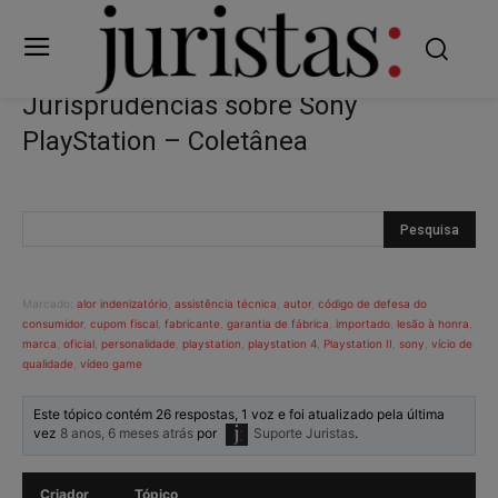
Jurisprudências sobre Sony
PlayStation – Coletânea
Marcado:
alor indenizatório
,
assistência técnica
,
autor
,
código de defesa do
consumidor
,
cupom fiscal
,
fabricante
,
garantia de fábrica
,
importado
,
lesão à honra
,
marca
,
oficial
,
personalidade
,
playstation
,
playstation 4
,
Playstation II
,
sony
,
vício de
qualidade
,
vídeo game
Este tópico contém 26 respostas, 1 voz e foi atualizado pela última
vez
8 anos, 6 meses atrás
por
Suporte Juristas
.
Criador
Tópico