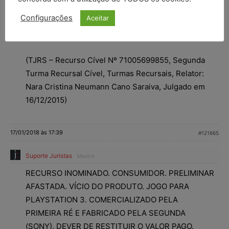
ao deixar a bagagem de mão no interior do ônibus.
Configurações
Aceitar
Sentença que merece ser mantida pelos seus
próprios fundamentos. RECURSO DESPROVIDO.
(TJRS – Recurso Cível Nº 71005699855, Segunda
Turma Recursal Cível, Turmas Recursais, Relator:
Nara Cristina Neumann Cano Saraiva, Julgado em
16/12/2015)
17/01/2018 às 17:39
#121665
Suporte Juristas
Mestre
RECURSO INOMINADO. CONSUMIDOR. PRELIMINAR
AFASTADA. VÍCIO DO PRODUTO. JOGO PARA
PLAYSTATION 3. COMERCIALIZADO PELA
PRIMEIRA RÉ E FABRICADO PELA SEGUNDA
(SONY). DEVER DE RESTITUIR O VALOR PAGO.