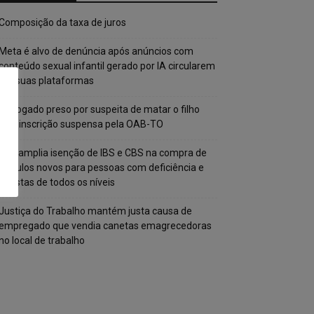
Composição da taxa de juros
Meta é alvo de denúncia após anúncios com
conteúdo sexual infantil gerado por IA circularem
em suas plataformas
Advogado preso por suspeita de matar o filho
tem inscrição suspensa pela OAB-TO
STF amplia isenção de IBS e CBS na compra de
veículos novos para pessoas com deficiência e
autistas de todos os níveis
Justiça do Trabalho mantém justa causa de
empregado que vendia canetas emagrecedoras
no local de trabalho