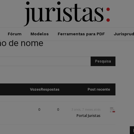
Fórum
Modelos
Ferramentas para PDF
Jurispru
ção de nome
Vozes
Respostas
Post recente
0
0
3 anos, 7 meses atrás
Portal Juristas