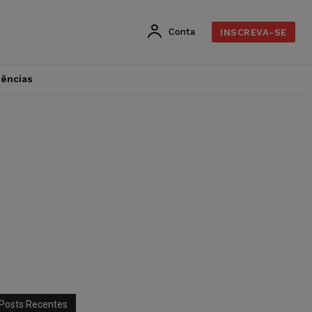
Conta
INSCREVA-SE
dências
Posts Recentes