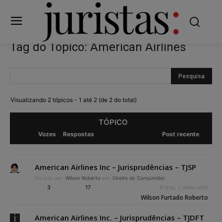
Tag do Tópico: American Airlines
Visualizando 2 tópicos - 1 até 2 (de 2 do total)
TÓPICO
Vozes
Respostas
Post recente
American Airlines Inc – Jurisprudências – TJSP
Iniciado por:
Wilson Roberto
em:
Direito do Consumidor
3
17
8 anos, 2 meses atrás
Wilson Furtado Roberto
American Airlines Inc. – Jurisprudências – TJDFT