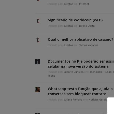
Iniciado por:
Juristas
em:
Internet
Significado de Worldcoin (WLD)
Iniciado por:
Juristas
em:
Direito Digital
Qual o melhor aplicativo de cassino?
Iniciado por:
Juristas
em:
Temas Variados
Documentos no PJe poderão ser assi
celular na nova versão do sistema
Iniciado por:
Suporte Juristas
em:
Tecnologia – Legal 
Techs
Whatsapp testa função que ajuda a 
conversas sem bloquear contato
Iniciado por:
Juliana Ferreira
em:
Notícias Gerais