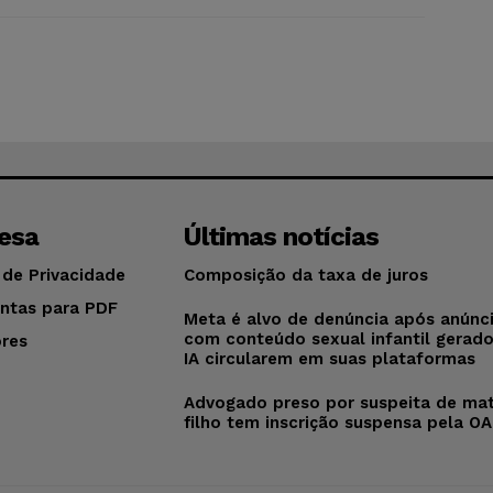
esa
Últimas notícias
 de Privacidade
Composição da taxa de juros
ntas para PDF
Meta é alvo de denúncia após anúnc
com conteúdo sexual infantil gerad
res
IA circularem em suas plataformas
o
Advogado preso por suspeita de mat
filho tem inscrição suspensa pela O