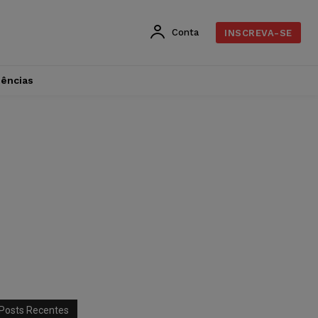
Conta
INSCREVA-SE
dências
Posts Recentes