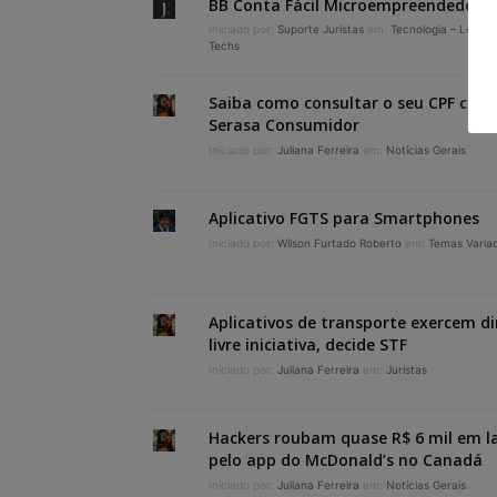
BB Conta Fácil Microempreendedor
Iniciado por:
Suporte Juristas
em:
Tecnologia – Legal 
Techs
Saiba como consultar o seu CPF com
Serasa Consumidor
Iniciado por:
Juliana Ferreira
em:
Notícias Gerais
Aplicativo FGTS para Smartphones
Iniciado por:
Wilson Furtado Roberto
em:
Temas Varia
Aplicativos de transporte exercem di
livre iniciativa, decide STF
Iniciado por:
Juliana Ferreira
em:
Juristas
Hackers roubam quase R$ 6 mil em l
pelo app do McDonald’s no Canadá
Iniciado por:
Juliana Ferreira
em:
Notícias Gerais