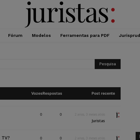
Fórum
Modelos
Ferramentas para PDF
Jurispru
Vozes
Respostas
Post recente
0
0
2 anos, 3 meses atrás
Juristas
a TV?
0
0
2 anos, 3 meses atrás