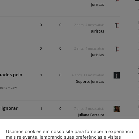
Juristas
0
0
2 anos, 4 meses atrás
Juristas
0
0
2 anos, 4 meses atrás
Juristas
nados pelo
1
0
6 anos, 11 meses atrás
Suporte Juristas
Techs – Law
“ignorar”
1
0
7 anos, 2 meses atrás
Juliana Ferreira
Usamos cookies em nosso site para fornecer a experiência
mais relevante, lembrando suas preferências e visitas