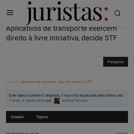
Aplicativos de transporte exercem
direito à livre iniciativa, decide STF
Marcado:
aplicativos de transporte
,
app
,
livre iniciativa
,
STF
Este tópico contém 0 resposta, 1 voz e foi atualizado pela última vez
7 anos, 3 meses atrás
por
Juliana Ferreira
.
Criador
Tópico
09/05/2019 às 15:30
#177611