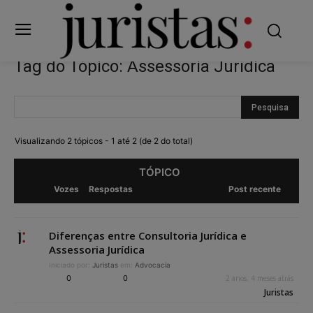
Tag do Tópico: Assessoria Jurídica
Visualizando 2 tópicos - 1 até 2 (de 2 do total)
TÓPICO
Vozes
Respostas
Post recente
Diferenças entre Consultoria Jurídica e
Assessoria Jurídica
Iniciado por:
Juristas
em:
Advocacia
0
0
2 anos, 4 meses atrás
Juristas