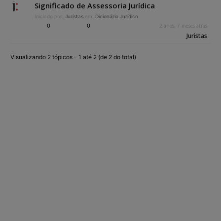
Significado de Assessoria Jurídica
Iniciado por:
Juristas
em:
Dicionário Jurídico
0
0
2 anos, 7 meses atrás
Juristas
Visualizando 2 tópicos - 1 até 2 (de 2 do total)