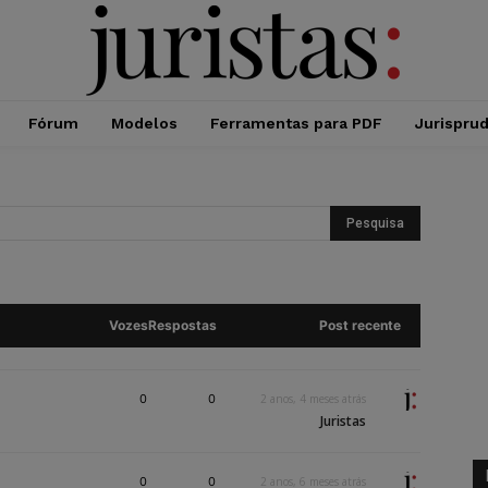
Fórum
Modelos
Ferramentas para PDF
Jurispru
Vozes
Respostas
Post recente
0
0
2 anos, 4 meses atrás
Juristas
0
0
2 anos, 6 meses atrás