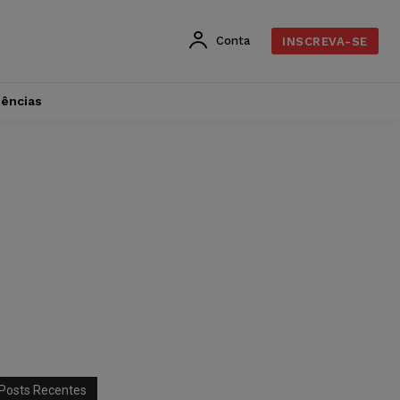
Conta
INSCREVA-SE
dências
Posts Recentes