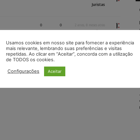
Juristas
0
0
2 anos, 8 meses atrás
Juristas
Usamos cookies em nosso site para fornecer a experiência
mais relevante, lembrando suas preferências e visitas
1
0
8 anos, 7 meses atrás
repetidas. Ao clicar em “Aceitar”, concorda com a utilização
Wilson Roberto
de TODOS os cookies.
r
Configurações
Aceitar