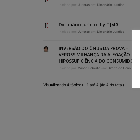
Iniciado por:
Juristas
em:
Dicionário Jurídico
Dicionário Jurídico by TJMG
Iniciado por:
Juristas
em:
Dicionário Jurídico
INVERSÃO DO ÔNUS DA PROVA –
VEROSSIMILHANÇA DA ALEGAÇÃO OU
HIPOSSUFICIÊNCIA DO CONSUMIDOR
Iniciado por:
Wilson Roberto
em:
Direito do Consumido
Visualizando 4 tópicos - 1 até 4 (de 4 do total)