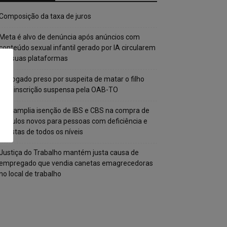
Composição da taxa de juros
Meta é alvo de denúncia após anúncios com
conteúdo sexual infantil gerado por IA circularem
em suas plataformas
Advogado preso por suspeita de matar o filho
tem inscrição suspensa pela OAB-TO
STF amplia isenção de IBS e CBS na compra de
veículos novos para pessoas com deficiência e
autistas de todos os níveis
Justiça do Trabalho mantém justa causa de
empregado que vendia canetas emagrecedoras
no local de trabalho