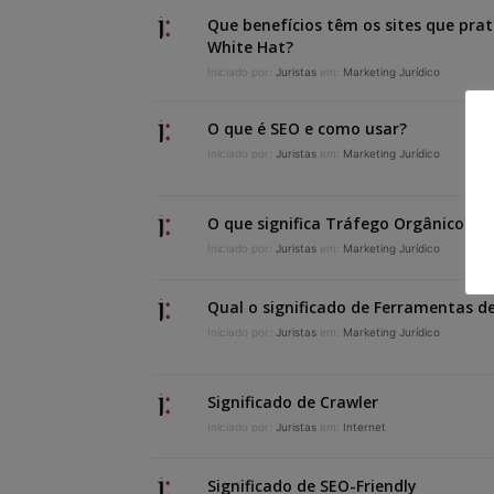
Que benefícios têm os sites que pra
White Hat?
Iniciado por:
Juristas
em:
Marketing Jurídico
O que é SEO e como usar?
Iniciado por:
Juristas
em:
Marketing Jurídico
O que significa Tráfego Orgânico?
Iniciado por:
Juristas
em:
Marketing Jurídico
Qual o significado de Ferramentas d
Iniciado por:
Juristas
em:
Marketing Jurídico
Significado de Crawler
Iniciado por:
Juristas
em:
Internet
Significado de SEO-Friendly