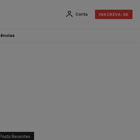
Conta
INSCREVA-SE
dências
Posts Recentes