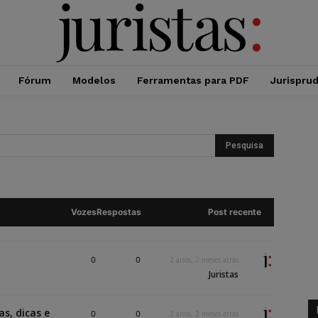
Fórum
Modelos
Ferramentas para PDF
Jurispru
Vozes
Respostas
Post recente
0
0
2 anos, 2 meses atrás
Juristas
as, dicas e
0
0
2 anos, 2 meses atrás