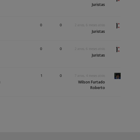
Juristas
0
0
2 anos, 6 meses atrás
Juristas
0
0
2 anos, 6 meses atrás
Juristas
1
0
7 anos, 4 meses atrás
Wilson Furtado
l
Roberto