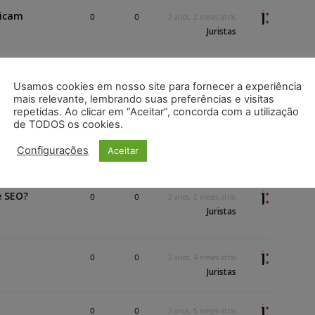
ticam
0
0
2 anos, 2 meses atrás
Juristas
0
0
2 anos, 2 meses atrás
Usamos cookies em nosso site para fornecer a experiência
Juristas
mais relevante, lembrando suas preferências e visitas
repetidas. Ao clicar em “Aceitar”, concorda com a utilização
de TODOS os cookies.
0
0
2 anos, 2 meses atrás
Configurações
Aceitar
Juristas
e SEO?
0
0
2 anos, 2 meses atrás
Juristas
0
0
2 anos, 4 meses atrás
Juristas
0
0
2 anos, 5 meses atrás