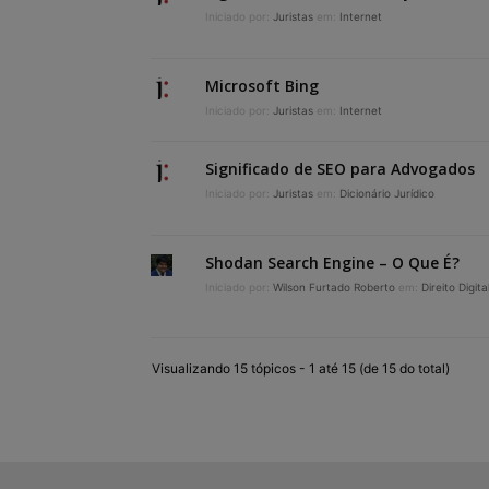
Iniciado por:
Juristas
em:
Internet
Microsoft Bing
Iniciado por:
Juristas
em:
Internet
Significado de SEO para Advogados
Iniciado por:
Juristas
em:
Dicionário Jurídico
Shodan Search Engine – O Que É?
Iniciado por:
Wilson Furtado Roberto
em:
Direito Digita
Visualizando 15 tópicos - 1 até 15 (de 15 do total)