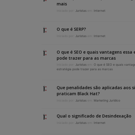
mais
Iniciado por:
Juristas
em:
Internet
O que é SERP?
Iniciado por:
Juristas
em:
Internet
O que é SEO e quais vantagens essa 
pode trazer para as marcas
Iniciado por:
Juristas
em:
O que é SEO e quais vantag
estratégia pode trazer para as marcas
Que penalidades são aplicadas aos s
praticam Black Hat?
Iniciado por:
Juristas
em:
Marketing Jurídico
Qual o significado de Desindexação
Iniciado por:
Juristas
em:
Internet