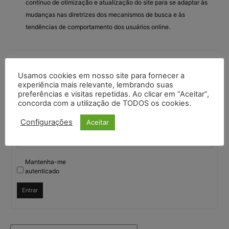
contínuo de otimização e atualização do site para se adaptar às
mudanças nas diretrizes dos mecanismos de busca e às
tendências de comportamento dos usuários online.
Você deve fazer login para responder a este tópico.
Usamos cookies em nosso site para fornecer a
experiência mais relevante, lembrando suas
preferências e visitas repetidas. Ao clicar em “Aceitar”,
Nome de usuário:
concorda com a utilização de TODOS os cookies.
Configurações
Aceitar
Senha:
Mantenha-me
autenticado
Entrar