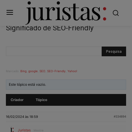
Significado de SEO-Friendly
Marcado:
Bing
,
google
,
SEO
,
SEO-Friendly
,
Yahoo!
Este tópico está vazio.
Criador
Tópico
16/02/2024 às 18:59
#334894
Juristas
Mestre