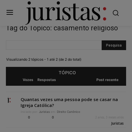
Tag do Tópico: casamento religioso
Visualizando 2 tópicos - 1 até 2 (de 2 do total)
TÓPICO
Vozes
Respostas
Post recente
Quantas vezes uma pessoa pode se casar na
Igreja Católica?
Iniciado por:
Juristas
em:
Direito Canônico
0
0
2 anos, 3 meses atrás
Juristas