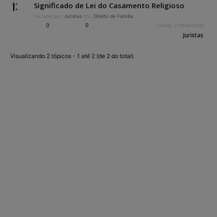
Significado de Lei do Casamento Religioso
Iniciado por:
Juristas
em:
Direito de Família
0
0
2 anos, 3 meses atrás
Juristas
Visualizando 2 tópicos - 1 até 2 (de 2 do total)