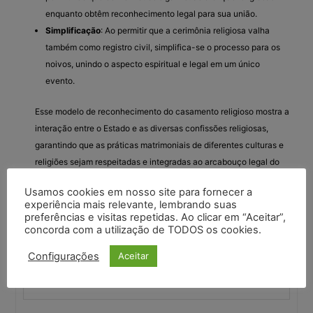
enquanto obtêm reconhecimento legal para sua união.
Simplificação
: Ao permitir que a cerimônia religiosa valha
também como registro civil, simplifica-se o processo para os
noivos, unindo o aspecto espiritual e legal em um único
evento.
Esse modelo de reconhecimento do casamento religioso mostra a
interação entre o Estado e as diversas confissões religiosas,
garantindo que as práticas matrimoniais de diferentes culturas e
religiões sejam respeitadas e integradas ao arcabouço legal do
país.
Usamos cookies em nosso site para fornecer a
experiência mais relevante, lembrando suas
preferências e visitas repetidas. Ao clicar em “Aceitar”,
concorda com a utilização de TODOS os cookies.
Você deve fazer login para responder a este tópico.
Configurações
Aceitar
Nome de usuário: