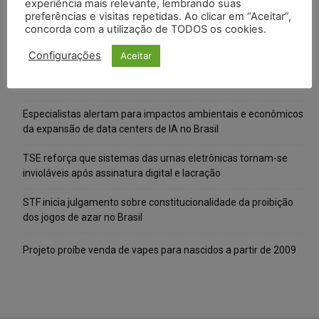
experiência mais relevante, lembrando suas
preferências e visitas repetidas. Ao clicar em “Aceitar”,
concorda com a utilização de TODOS os cookies.
Posts Recentes
Configurações
Aceitar
IA da Anthropic cria identidades falsas em teste de segurança
e acende alerta sobre riscos de autonomia
Especialistas alertam para impactos ambientais e econômicos
da expansão de data centers de IA no Brasil
TSE reforça que sistemas das urnas eletrônicas tornam-se
invioláveis após assinatura digital e lacração
STF inicia julgamento sobre constitucionalidade da proibição
dos jogos de azar no Brasil
Projeto proíbe venda de vapes para nascidos a partir de 2009