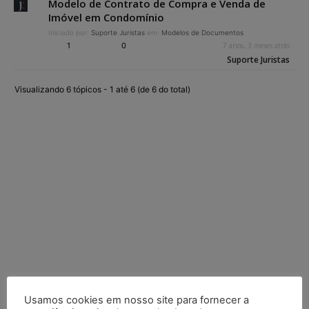
Modelo de Contrato de Compra e Venda de
Imóvel em Condomínio
Iniciado por:
Suporte Juristas
em:
Modelos de Documentos
1
0
7 anos, 3 meses atrás
Suporte Juristas
Visualizando 6 tópicos - 1 até 6 (de 6 do total)
Usamos cookies em nosso site para fornecer a