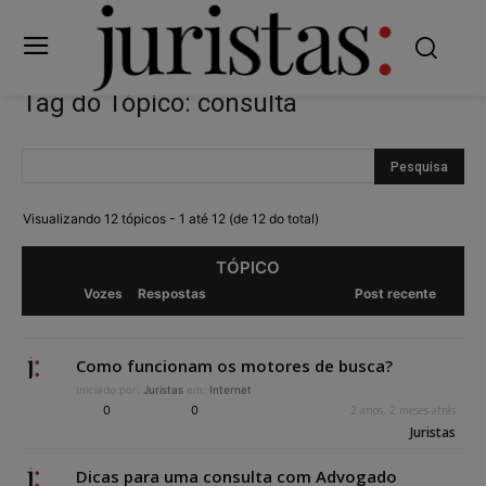
Tag do Tópico: consulta
Visualizando 12 tópicos - 1 até 12 (de 12 do total)
TÓPICO
Vozes
Respostas
Post recente
Como funcionam os motores de busca?
Iniciado por:
Juristas
em:
Internet
0
0
2 anos, 2 meses atrás
Juristas
Dicas para uma consulta com Advogado