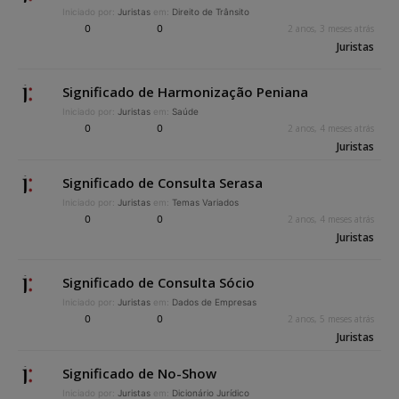
Iniciado por:
Juristas
em:
Direito de Trânsito
0
0
2 anos, 3 meses atrás
Juristas
Significado de Harmonização Peniana
Iniciado por:
Juristas
em:
Saúde
0
0
2 anos, 4 meses atrás
Juristas
Significado de Consulta Serasa
Iniciado por:
Juristas
em:
Temas Variados
0
0
2 anos, 4 meses atrás
Juristas
Significado de Consulta Sócio
Iniciado por:
Juristas
em:
Dados de Empresas
0
0
2 anos, 5 meses atrás
Juristas
Significado de No-Show
Iniciado por:
Juristas
em:
Dicionário Jurídico