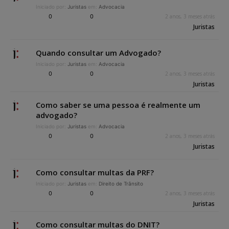
Iniciado por:
Juristas
em:
Advocacia
0
0
2 anos, 3 meses atrás
Juristas
Quando consultar um Advogado?
Iniciado por:
Juristas
em:
Advocacia
0
0
2 anos, 3 meses atrás
Juristas
Como saber se uma pessoa é realmente um
advogado?
Iniciado por:
Juristas
em:
Advocacia
0
0
2 anos, 3 meses atrás
Juristas
Como consultar multas da PRF?
Iniciado por:
Juristas
em:
Direito de Trânsito
0
0
2 anos, 3 meses atrás
Juristas
Como consultar multas do DNIT?