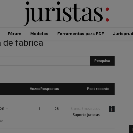
Fórum
Modelos
Ferramentas para PDF
Jurispru
 de fábrica
Vozes
Respostas
Post recente
on –
1
26
8 anos, 6 meses atrás
Suporte Juristas
or