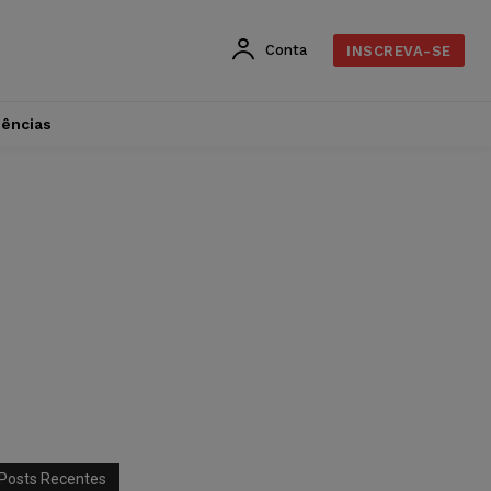
Conta
INSCREVA-SE
dências
Posts Recentes