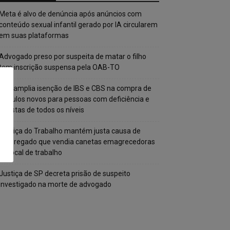
Meta é alvo de denúncia após anúncios com
conteúdo sexual infantil gerado por IA circularem
em suas plataformas
Advogado preso por suspeita de matar o filho
tem inscrição suspensa pela OAB-TO
STF amplia isenção de IBS e CBS na compra de
veículos novos para pessoas com deficiência e
autistas de todos os níveis
Justiça do Trabalho mantém justa causa de
empregado que vendia canetas emagrecedoras
no local de trabalho
Justiça de SP decreta prisão de suspeito
investigado na morte de advogado