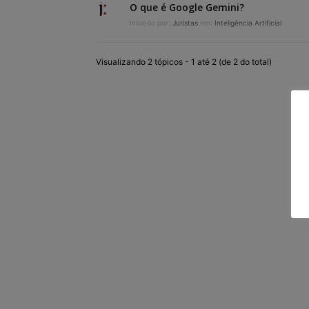
O que é Google Gemini?
Iniciado por:
Juristas
em:
Inteligência Artificial
Visualizando 2 tópicos - 1 até 2 (de 2 do total)