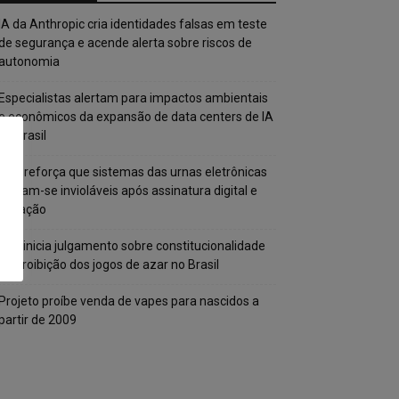
IA da Anthropic cria identidades falsas em teste
de segurança e acende alerta sobre riscos de
autonomia
Especialistas alertam para impactos ambientais
e econômicos da expansão de data centers de IA
no Brasil
TSE reforça que sistemas das urnas eletrônicas
tornam-se invioláveis após assinatura digital e
lacração
STF inicia julgamento sobre constitucionalidade
da proibição dos jogos de azar no Brasil
Projeto proíbe venda de vapes para nascidos a
partir de 2009