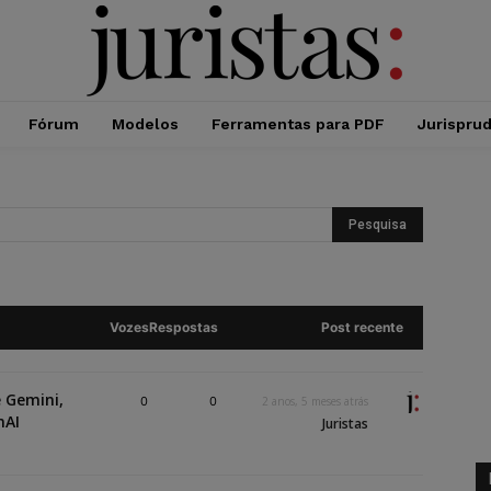
Fórum
Modelos
Ferramentas para PDF
Jurispru
Vozes
Respostas
Post recente
e Gemini,
0
0
2 anos, 5 meses atrás
nAI
Juristas