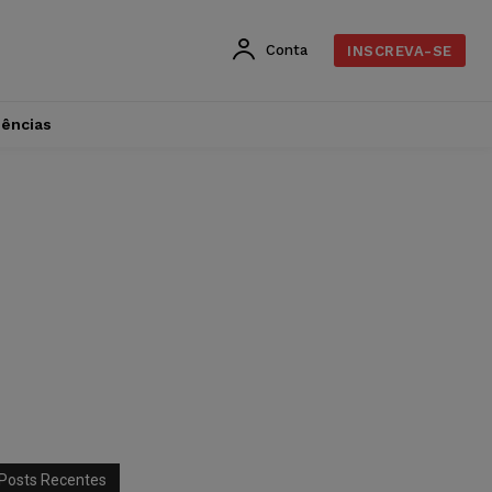
Conta
INSCREVA-SE
dências
Posts Recentes