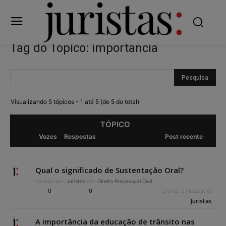
Tag do Tópico: importância
Visualizando 5 tópicos - 1 até 5 (de 5 do total)
TÓPICO
Vozes
Respostas
Post recente
Qual o significado de Sustentação Oral?
Iniciado por:
Juristas
em:
Direito Processual Civil
0
0
2 anos, 2 meses atrás
Juristas
A importância da educação de trânsito nas