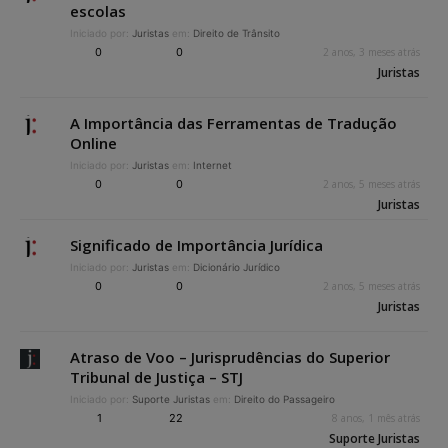
escolas
Iniciado por:
Juristas
em:
Direito de Trânsito
0
0
2 anos, 3 meses atrás
Juristas
A Importância das Ferramentas de Tradução
Online
Iniciado por:
Juristas
em:
Internet
0
0
2 anos, 5 meses atrás
Juristas
Significado de Importância Jurídica
Iniciado por:
Juristas
em:
Dicionário Jurídico
0
0
2 anos, 5 meses atrás
Juristas
Atraso de Voo – Jurisprudências do Superior
Tribunal de Justiça – STJ
Iniciado por:
Suporte Juristas
em:
Direito do Passageiro
1
22
8 anos, 1 mês atrás
Suporte Juristas