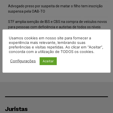
Advogado preso por suspeita de matar o filho tem inscrição
suspensa pela OAB-TO
STF amplia isenção de IBS e CBS na compra de veículos novos
para pessoas com deficiência e autistas de todos os níveis
Justiça do Trabalho mantém justa causa de empregado que
Usamos cookies em nosso site para fornecer a
experiência mais relevante, lembrando suas
vendia canetas emagrecedoras no local de trabalho
preferências e visitas repetidas. Ao clicar em “Aceitar”,
concorda com a utilização de TODOS os cookies.
Justiça de SP decreta prisão de suspeito investigado na morte
de advogado
Configurações
Aceitar
Juristas