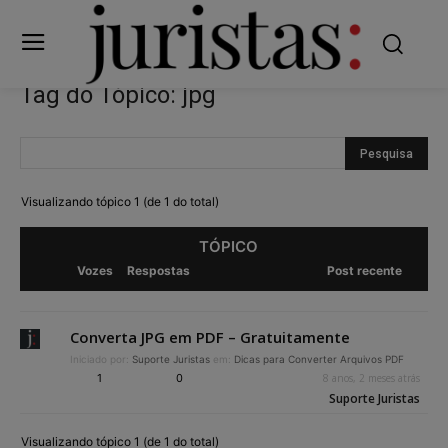
Tag do Tópico: jpg
Visualizando tópico 1 (de 1 do total)
TÓPICO
Vozes
Respostas
Post recente
Converta JPG em PDF – Gratuitamente
Iniciado por:
Suporte Juristas
em:
Dicas para Converter Arquivos PDF
1
0
8 anos, 2 meses atrás
Suporte Juristas
Visualizando tópico 1 (de 1 do total)