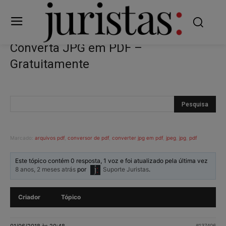
Converta JPG em PDF –
Gratuitamente
Marcado:
arquivos pdf
,
conversor de pdf
,
converter jpg em pdf
,
jpeg
,
jpg
,
pdf
Este tópico contém 0 resposta, 1 voz e foi atualizado pela última vez
8 anos, 2 meses atrás
por
Suporte Juristas
.
Criador
Tópico
01/06/2018 às 20:48
#137406