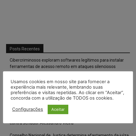
Posts Recentes
Cibercriminosos exploram softwares legítimos para instalar
ferramentas de acesso remoto em ataques silenciosos
Anvisa prevê novas aprovações de canetas emagrecedoras e
Usamos cookies em nosso site para fornecer a
reforça combate ao mercado ilegal
experiência mais relevante, lembrando suas
preferências e visitas repetidas. Ao clicar em “Aceitar”,
concorda com a utilização de TODOS os cookies.
CNJ extingue aposentadoria compulsória como punição
máxima para magistrados e regulamenta perda do cargo
Configurações
Aceitar
Justiça de SP rejeita ação da família de Alexandre de Moraes
contra senador Alessandro Vieira
Conselho Nacional de Justiça determina afastamento da juíza