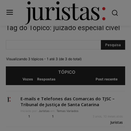
Tag do Tópico: juizado especial cível
Visualizando 3 tópicos - 1 até 3 (de 3 do total)
TÓPICO
Vozes
Respostas
Post recente
E-mails e Telefones das Comarcas do TJSC –
Tribunal de Justiça de Santa Catarina
Iniciado por:
Juristas
em:
Temas Variados
1
1
3 anos, 10 meses atrás
Juristas