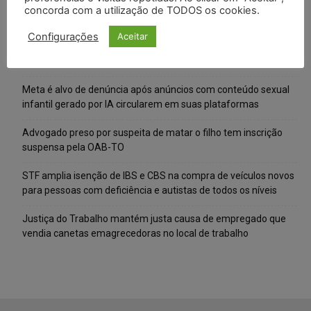
concorda com a utilização de TODOS os cookies.
Posts Recentes
Configurações
Aceitar
Composição da taxa de juros
Meta é alvo de denúncia após anúncios com conteúdo sexual
infantil gerado por IA circularem em suas plataformas
Advogado preso por suspeita de matar o filho tem inscrição
suspensa pela OAB-TO
STF amplia isenção de IBS e CBS na compra de veículos novos
para pessoas com deficiência e autistas de todos os níveis
Justiça do Trabalho mantém justa causa de empregado que
vendia canetas emagrecedoras no local de trabalho