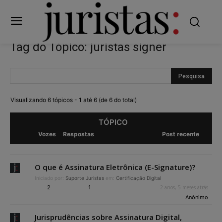
Tag do Tópico: juristas signer
Visualizando 6 tópicos - 1 até 6 (de 6 do total)
TÓPICO
Vozes
Respostas
Post recente
O que é Assinatura Eletrônica (E-Signature)?
Iniciado por:
Suporte Juristas
em:
Certificação Digital
2
1
2 anos, 5 meses atrás
Anônimo
Jurisprudências sobre Assinatura Digital,