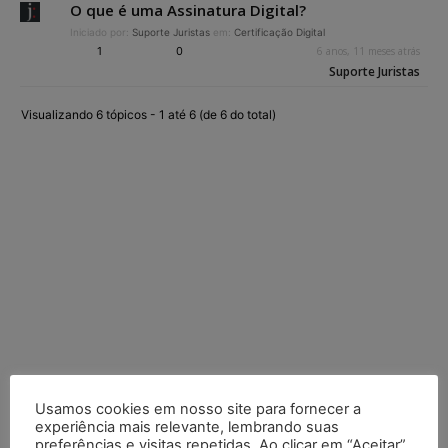
O que é uma Assinatura Digital?
Iniciado por:
Suporte Juristas
em:
Certificação Digital
1
0
6 anos, 11 meses atrás
Suporte Juristas
Visualizando 6 tópicos - 1 até 6 (de 6 do total)
Usamos cookies em nosso site para fornecer a
experiência mais relevante, lembrando suas
preferências e visitas repetidas. Ao clicar em “Aceitar”,