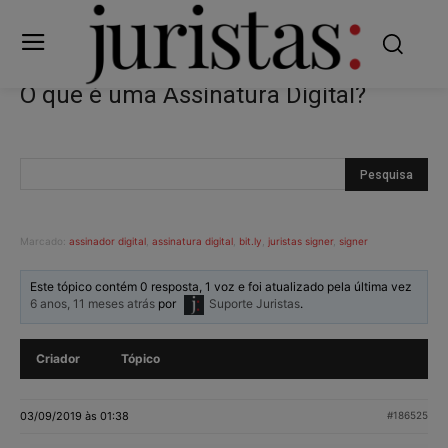
O que é uma Assinatura Digital?
Marcado:
assinador digital
,
assinatura digital
,
bit.ly
,
juristas signer
,
signer
Este tópico contém 0 resposta, 1 voz e foi atualizado pela última vez
6 anos, 11 meses atrás
por
Suporte Juristas
.
Criador
Tópico
03/09/2019 às 01:38
#186525