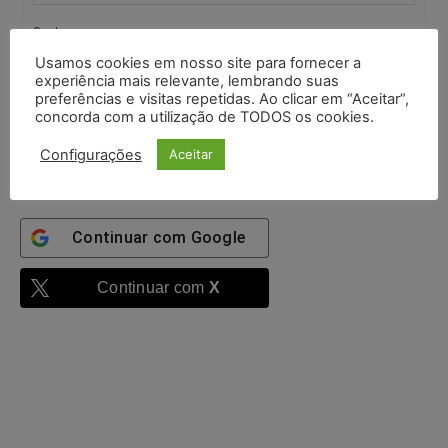
Senha:
Usamos cookies em nosso site para fornecer a
experiência mais relevante, lembrando suas
Mantenha-me
preferências e visitas repetidas. Ao clicar em “Aceitar”,
autenticado
concorda com a utilização de TODOS os cookies.
Entrar
Configurações
Aceitar
Continuar com
Google
Continuar com
X