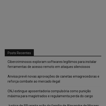
Posts Recentes
Cibercriminosos exploram softwares legítimos para instalar
ferramentas de acesso remoto em ataques silenciosos
Anvisa prevê novas aprovações de canetas emagrecedoras e
reforça combate ao mercado ilegal
CNJ extingue aposentadoria compulsória como punição
máxima para magistrados e regulamenta perda do cargo
Justiça de SP rejeita ação da família de Alexandre de Moraes