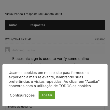
Visualizando 1 resposta (de um total de 1)
Autor
Respostas
12/02/2024 às 10:41
#334190
Anônimo
Inativo
Electronic sign is used to verify some online
account. It is a digital copy of your signature.
Usamos cookies em nosso site para fornecer a
experiência mais relevante, lembrando suas
preferências e visitas repetidas. Ao clicar em “Aceitar”,
Visualizando 1 resposta (de um total de 1)
concorda com a utilização de TODOS os cookies.
Você deve fazer login para responder a este tópico.
Configurações
Aceitar
Nome de usuário: