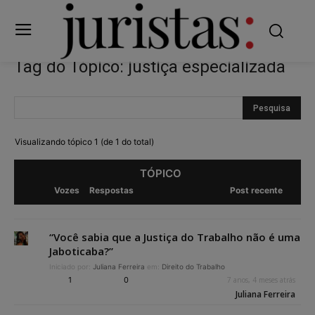
Tag do Tópico: justiça especializada
Visualizando tópico 1 (de 1 do total)
TÓPICO
Vozes
Respostas
Post recente
“Você sabia que a Justiça do Trabalho não é uma
Jaboticaba?”
Iniciado por:
Juliana Ferreira
em:
Direito do Trabalho
1
0
7 anos, 4 meses atrás
Juliana Ferreira