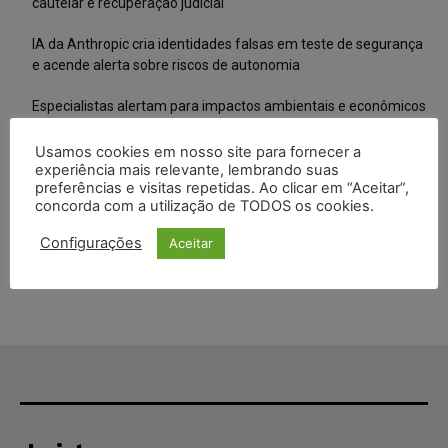
cautelar e recuperação judicial
IA da Anthropic cria identidades falsas em teste de segurança
e acende alerta sobre riscos de autonomia
Especialistas alertam para impactos ambientais e econômicos
da expansão de data centers de IA no Brasil
Usamos cookies em nosso site para fornecer a
TSE reforça que sistemas das urnas eletrônicas tornam-se
experiência mais relevante, lembrando suas
preferências e visitas repetidas. Ao clicar em “Aceitar”,
invioláveis após assinatura digital e lacração
concorda com a utilização de TODOS os cookies.
STF inicia julgamento sobre constitucionalidade da proibição
Configurações
Aceitar
dos jogos de azar no Brasil