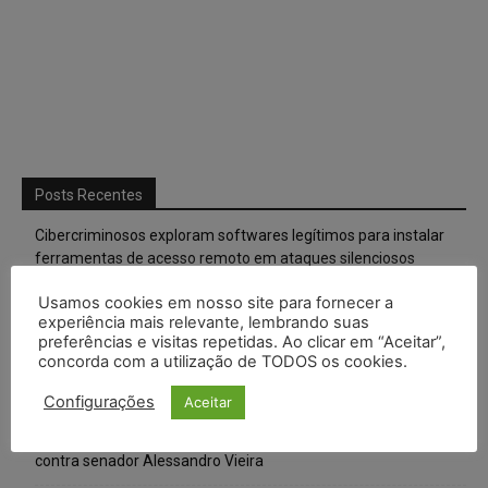
Posts Recentes
Cibercriminosos exploram softwares legítimos para instalar
ferramentas de acesso remoto em ataques silenciosos
Usamos cookies em nosso site para fornecer a
Anvisa prevê novas aprovações de canetas emagrecedoras e
experiência mais relevante, lembrando suas
reforça combate ao mercado ilegal
preferências e visitas repetidas. Ao clicar em “Aceitar”,
concorda com a utilização de TODOS os cookies.
CNJ extingue aposentadoria compulsória como punição
máxima para magistrados e regulamenta perda do cargo
Configurações
Aceitar
Justiça de SP rejeita ação da família de Alexandre de Moraes
contra senador Alessandro Vieira