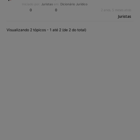
Iniciado por:
Juristas
em:
Dicionário Jurídico
0
0
2 anos, 5 meses atrás
Juristas
Visualizando 2 tópicos - 1 até 2 (de 2 do total)