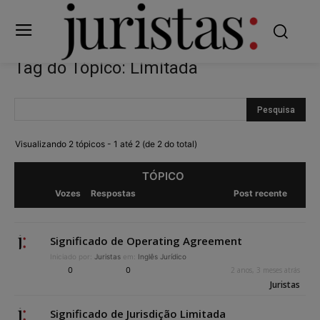
Tag do Tópico: Limitada
Visualizando 2 tópicos - 1 até 2 (de 2 do total)
TÓPICO
Vozes
Respostas
Post recente
Significado de Operating Agreement
Iniciado por:
Juristas
em:
Inglês Jurídico
0
0
2 anos, 3 meses atrás
Juristas
Significado de Jurisdição Limitada