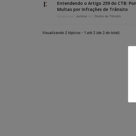
Entendendo o Artigo 259 do CTB: Po
Multas por Infrações de Trânsito
Iniciado por:
Juristas
em:
Direito de Trânsito
Visualizando 2 tópicos - 1 até 2 (de 2 do total)