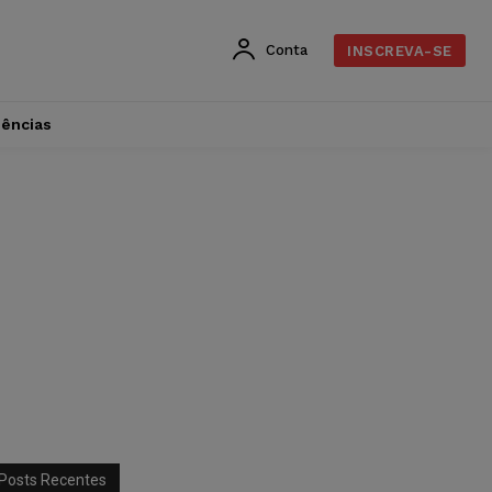
Conta
INSCREVA-SE
dências
Posts Recentes