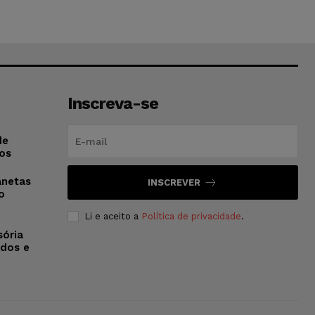
Inscreva-se
de
os
anetas
INSCREVER
o
Li e aceito a
Política de privacidade
.
sória
dos e