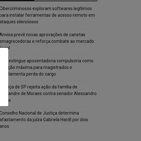
Cibercriminosos exploram softwares legítimos
para instalar ferramentas de acesso remoto em
ataques silenciosos
Anvisa prevê novas aprovações de canetas
emagrecedoras e reforça combate ao mercado
ilegal
CNJ extingue aposentadoria compulsória como
punição máxima para magistrados e
regulamenta perda do cargo
Justiça de SP rejeita ação da família de
Alexandre de Moraes contra senador Alessandro
Vieira
Conselho Nacional de Justiça determina
afastamento da juíza Gabriela Hardt por dois
anos