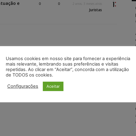
ntuação e
0
0
2 anos, 3 meses atrás
Juristas
Usamos cookies em nosso site para fornecer a experiência
mais relevante, lembrando suas preferências e visitas
repetidas. Ao clicar em “Aceitar”, concorda com a utilização
de TODOS os cookies.
Configurações
Aceitar