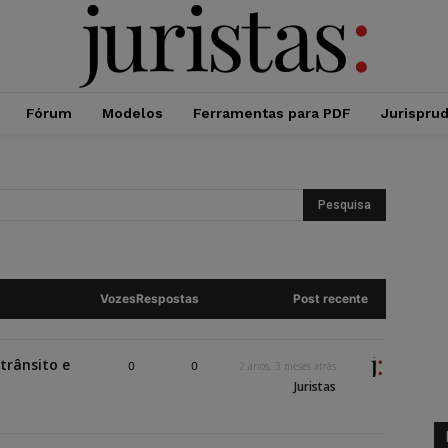
Fórum
Modelos
Ferramentas para PDF
Jurispru
Vozes
Respostas
Post recente
trânsito e
0
0
2 anos, 3 meses atrás
Juristas