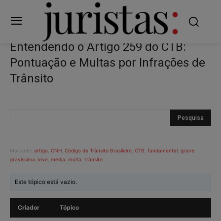
Entendendo o Artigo 259 do CTB:
Pontuação e Multas por Infrações de
Trânsito
Marcado:
artigo
,
CNH
,
Código de Trânsito Brasileiro
,
CTB
,
fundamental
,
grave
,
gravíssima
,
leve
,
média
,
multa
,
trânsito
Este tópico está vazio.
Criador
Tópico