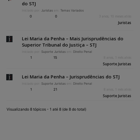
do STJ
Iniciado por:
Juristas
em:
Temas Variados
0
0
3 anos, 10 meses atrás
Juristas
Lei Maria da Penha – Mais Jurisprudências do
Superior Tribunal do Justiça – STJ
Iniciado por:
Suporte Juristas
em:
Direito Penal
1
15
8 anos, 1 mês atrás
Suporte Juristas
Lei Maria da Penha – Jurisprudências do STJ
Iniciado por:
Suporte Juristas
em:
Direito Penal
1
21
8 anos, 1 mês atrás
Suporte Juristas
Visualizando 8 tópicos - 1 até 8 (de 8 do total)