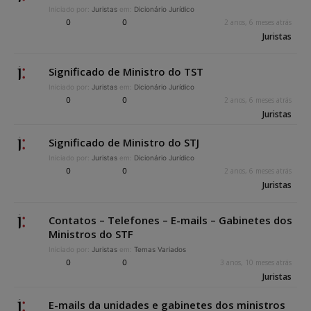
Iniciado por:
Juristas
em:
Dicionário Jurídico
0
0
2 anos, 6 meses atrás
Juristas
Significado de Ministro do TST
Iniciado por:
Juristas
em:
Dicionário Jurídico
0
0
2 anos, 6 meses atrás
Juristas
Significado de Ministro do STJ
Iniciado por:
Juristas
em:
Dicionário Jurídico
0
0
2 anos, 6 meses atrás
Juristas
Contatos – Telefones – E-mails – Gabinetes dos
Ministros do STF
Iniciado por:
Juristas
em:
Temas Variados
0
0
3 anos, 10 meses atrás
Juristas
E-mails da unidades e gabinetes dos ministros