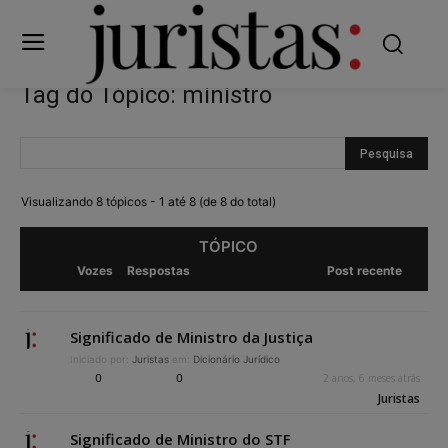
Tag do Tópico: ministro
Visualizando 8 tópicos - 1 até 8 (de 8 do total)
TÓPICO
Vozes
Respostas
Post recente
Significado de Ministro da Justiça
Iniciado por:
Juristas
em:
Dicionário Jurídico
0
0
2 anos, 6 meses atrás
Juristas
Significado de Ministro do STF