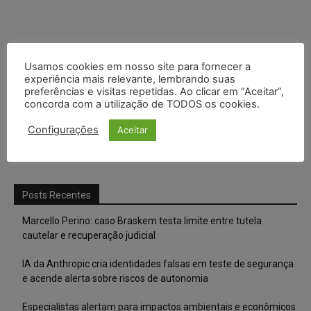
Usamos cookies em nosso site para fornecer a
experiência mais relevante, lembrando suas
preferências e visitas repetidas. Ao clicar em “Aceitar”,
concorda com a utilização de TODOS os cookies.
Configurações
Aceitar
Posts Recentes
Marcello Perino: caso Braskem testa limite entre tutela
cautelar e recuperação judicial
IA da Anthropic cria identidades falsas em teste de segurança
e acende alerta sobre riscos de autonomia
Especialistas alertam para impactos ambientais e econômicos